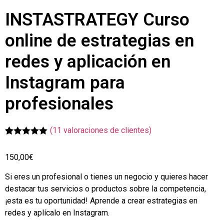
INSTASTRATEGY Curso
online de estrategias en
redes y aplicación en
Instagram para
profesionales
(
11
valoraciones de clientes)
Valorado con
10
5.00
de 5 en
150,00
€
base a
valoraciones
de clientes
Si eres un profesional o tienes un negocio y quieres hacer
destacar tus servicios o productos sobre la competencia,
¡esta es tu oportunidad! Aprende a crear estrategias en
redes y aplícalo en Instagram.