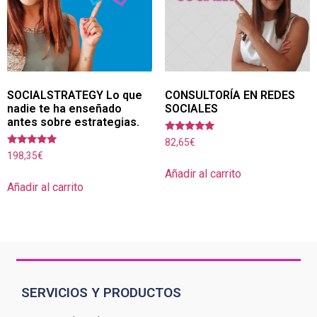
SOCIALSTRATEGY Lo que
CONSULTORÍA EN REDES
nadie te ha enseñado
SOCIALES
antes sobre estrategias.
Valorado con
82,65
€
5.00
Valorado con
198,35
€
de 5
5.00
de 5
Añadir al carrito
Añadir al carrito
SERVICIOS Y PRODUCTOS