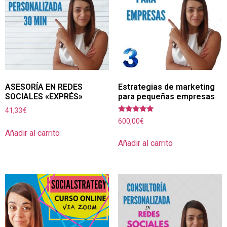
ASESORÍA EN REDES
Estrategias de marketing
SOCIALES «EXPRÉS»
para pequeñas empresas
41,33
€
Valorado con
600,00
€
5.00
Añadir al carrito
de 5
Añadir al carrito